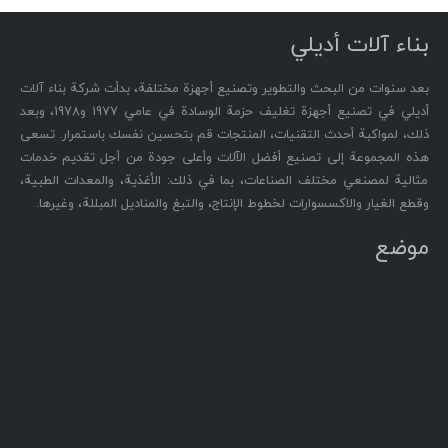
بناء آلات أديلي
بعد سنوات من البحث والتطوير وتصنيع أجهزة مختلفة، بدأت شركة بناء آلات
أديلي في تصنيع أجهزة تغليف حزمة الوسادة في عامي 1977 و1978، وبعد
ذلك، لمواكبة أحدث التقنيات، المنتجات قم بتحسين نفسك باستمرار. تسعى
هذه المجموعة إلى تصنيع أفضل الآلات وأعلى جودة من أجل تقديم خدمات
مثالية لمصنعي مختلف الصناعات، بما في ذلك: الأغذية، والمعدات الطبية،
وقطع الغيار والاكسسوارات لخطوط الإنتاج، والتبغ والمناديل المبللة، وغيرها.
موضع