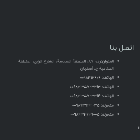
اتصل بنا
العنوان:
رقم 87، المنطقة السادسة، الشارع الرابع، المنطقة
الصناعية ج، أصفهان
الهاتف:
0098314606
الهاتف:
00983135723293
الهاتف:
00983135723294
متحرك:
00989131192035
متحرك:
00989134639005
Telegram
YouTube
Twitter
Mail
Instagram