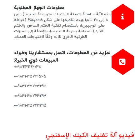
معلومات الجهاز المطلوبة
هذه الآلة مناسبة لتعبئة المنتجات متوسطة الحجم (عرض
8 إلى 20 سم) ويتم تقديمها على شكل
Pilopack
(خياطة
على الوجهين)، باستخدام تقنية الختم الساخن والختم
البارد (المتعلقة بسرعة التغليف)، بالإضافة إلى الميزات
الطرفية الأخرى للآلة وفقًا لاحتياجات العملاء.
لمزيد من المعلومات، اتصل بمستشارينا وخبراء
المبيعات ذوي الخبرة:
00989131192035
009831-35721565
009831-35723293
009831-35723294
009831-35723295
فيديو آلة تغليف الكيك الإسفنجي